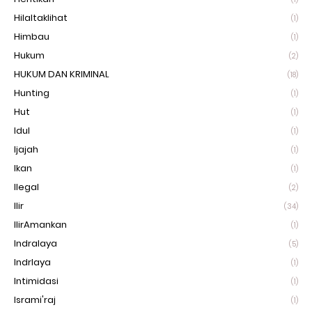
Hilaltaklihat
(1)
Himbau
(1)
Hukum
(2)
HUKUM DAN KRIMINAL
(18)
Hunting
(1)
Hut
(1)
Idul
(1)
Ijajah
(1)
Ikan
(1)
Ilegal
(2)
Ilir
(34)
IlirAmankan
(1)
Indralaya
(5)
Indrlaya
(1)
Intimidasi
(1)
Isrami'raj
(1)