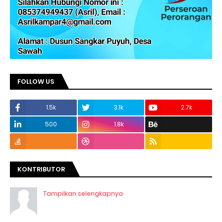
FOLLOW US
1.5k
3.1k
2.7k
500
1.8k
KONTRIBUTOR
Tampilkan selengkapnya