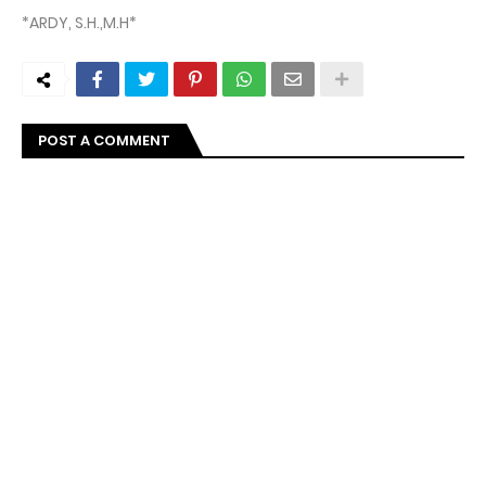
*ARDY, S.H.,M.H*
POST A COMMENT