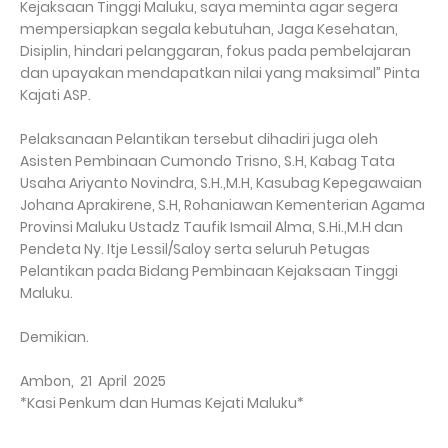
Kejaksaan Tinggi Maluku, saya meminta agar segera
mempersiapkan segala kebutuhan, Jaga Kesehatan,
Disiplin, hindari pelanggaran, fokus pada pembelajaran
dan upayakan mendapatkan nilai yang maksimal” Pinta
Kajati ASP.
Pelaksanaan Pelantikan tersebut dihadiri juga oleh
Asisten Pembinaan Cumondo Trisno, S.H, Kabag Tata
Usaha Ariyanto Novindra, S.H.,M.H, Kasubag Kepegawaian
Johana Aprakirene, S.H, Rohaniawan Kementerian Agama
Provinsi Maluku Ustadz Taufik Ismail Alma, S.Hi.,M.H dan
Pendeta Ny. Itje Lessil/Saloy serta seluruh Petugas
Pelantikan pada Bidang Pembinaan Kejaksaan Tinggi
Maluku.
Demikian.
Ambon, 21 April 2025
*Kasi Penkum dan Humas Kejati Maluku*