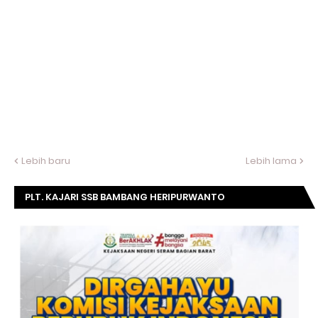
Lebih baru
Lebih lama
PLT. KAJARI SSB BAMBANG HERIPURWANTO
MENGUCAPKAN SELAMAT DIRGAHAYU KOMISI
KEJAKSAAN RI KE- 20 TAHUN.