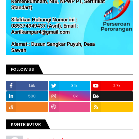
FOLLOW US
1.5k
3.1k
2.7k
500
1.8k
KONTRIBUTOR