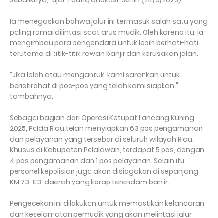
sebaliknya," ujar Taufiq di lokasi, Senin (24/3/2025).
Ia menegaskan bahwa jalur ini termasuk salah satu yang
paling ramai dilintasi saat arus mudik. Oleh karena itu, ia
mengimbau para pengendara untuk lebih berhati-hati,
terutama di titik-titik rawan banjir dan kerusakan jalan.
"Jika lelah atau mengantuk, kami sarankan untuk
beristirahat di pos-pos yang telah kami siapkan,"
tambahnya.
Sebagai bagian dari Operasi Ketupat Lancang Kuning
2025, Polda Riau telah menyiapkan 63 pos pengamanan
dan pelayanan yang tersebar di seluruh wilayah Riau.
Khusus di Kabupaten Pelalawan, terdapat 5 pos, dengan
4 pos pengamanan dan 1 pos pelayanan. Selain itu,
personel kepolisian juga akan disiagakan di sepanjang
KM 73-83, daerah yang kerap terendam banjir.
Pengecekan ini dilakukan untuk memastikan kelancaran
dan keselamatan pemudik yang akan melintasi jalur