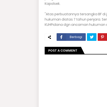
Kapolsek.
"Atas perbuatannya tersangka BF d
hukuman diatas 7 tahun penjara. Sem
KUHPidana dgn ancaman hukuman dia
Berbagi
POST A COMMENT