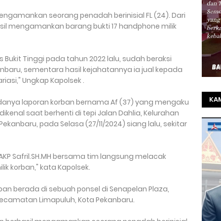
mengamankan seorang penadah berinisial FL (24). Dari
sil mengamankan barang bukti 17 handphone milik
s Bukit Tinggi pada tahun 2022 lalu, sudah beraksi
anbaru, sementara hasil kejahatannya ia jual kepada
riasi," Ungkap Kapolsek .
KAM
danya laporan korban bernama Af (37) yang mengaku
ikenal saat berhenti di tepi Jalan Dahlia, Kelurahan
TO
ekanbaru, pada Selasa (27/11/2024) siang lalu, sekitar
SEL
REZ
m AKP Safril.SH.MH bersama tim langsung melacak
ik korban," kata Kapolsek.
orban berada di sebuah ponsel di Senapelan Plaza,
 Kecamatan Limapuluh, Kota Pekanbaru.