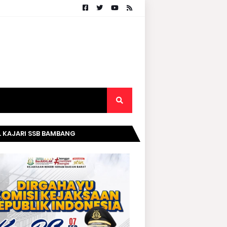
. KAJARI SSB BAMBANG
RIPURWANTO MENGUCAPKAN
AMAT DIRGAHAYU KOMISI
AKSAAN RI KE- 20 TAHUN.