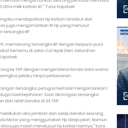
an berhasil mengamankan seorang penadah berinisial
Ultra milik korban Af," Tutur Kapolsek
ngaku mendapatkan Hp korban tersebut dari
etugas juga mengamankan 16 Hp yang menurut
i tersangka BF.
 FL memancing tersangka BF dengan berpura-pura
kat bertemu di Jalan Cut Nyak Dien, Kelurahan
Kapolsek.
tang ke TKP dengan mengendarai Honda Vario warna
 meringkus pelaku tanpa perlawanan.
 tangan tersangka, petugas berhasil mengamankan 1
iduga hasil kejahatan. Saat diintrogasi tersangka
dan telah beraksi di 33 TKP.
 melakukan aksi jambret dan selalu beraksi seorang
eda Motor yang menggunakan Hp ditepi jalan. Namun
kita juga masih menelusuri hp korban lainnya," kata