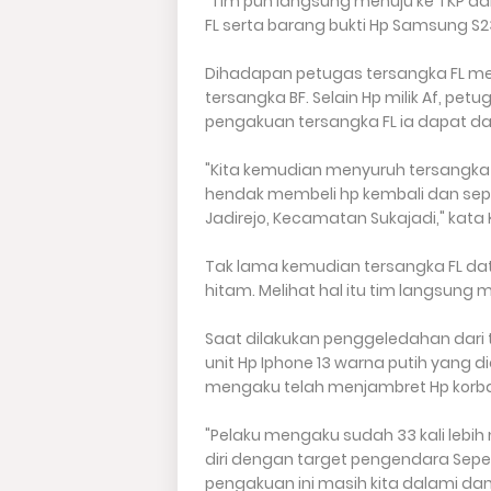
"Tim pun langsung menuju ke TKP d
FL serta barang bukti Hp Samsung S23 
Dihadapan petugas tersangka FL me
tersangka BF. Selain Hp milik Af, p
pengakuan tersangka FL ia dapat dar
"Kita kemudian menyuruh tersangka
hendak membeli hp kembali dan sepa
Jadirejo, Kecamatan Sukajadi," kata 
Tak lama kemudian tersangka FL da
hitam. Melihat hal itu tim langsung
Saat dilakukan penggeledahan dari
unit Hp Iphone 13 warna putih yang d
mengaku telah menjambret Hp korban 
"Pelaku mengaku sudah 33 kali lebih
diri dengan target pengendara Sep
pengakuan ini masih kita dalami dan 