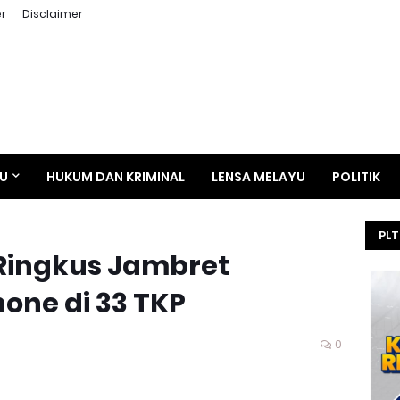
r
Disclaimer
AU
HUKUM DAN KRIMINAL
LENSA MELAYU
POLITIK
PLT
 Ringkus Jambret
HE
SEL
one di 33 TKP
KEJ
0