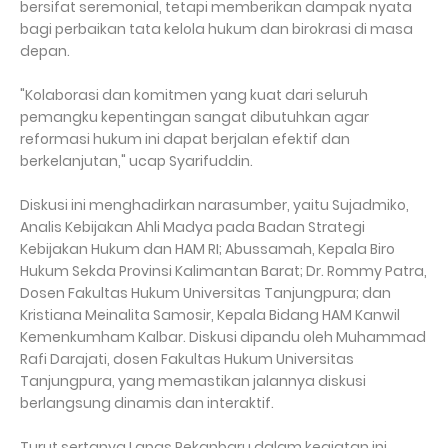
bersifat seremonial, tetapi memberikan dampak nyata
bagi perbaikan tata kelola hukum dan birokrasi di masa
depan.
"Kolaborasi dan komitmen yang kuat dari seluruh
pemangku kepentingan sangat dibutuhkan agar
reformasi hukum ini dapat berjalan efektif dan
berkelanjutan," ucap Syarifuddin.
Diskusi ini menghadirkan narasumber, yaitu Sujadmiko,
Analis Kebijakan Ahli Madya pada Badan Strategi
Kebijakan Hukum dan HAM RI; Abussamah, Kepala Biro
Hukum Sekda Provinsi Kalimantan Barat; Dr. Rommy Patra,
Dosen Fakultas Hukum Universitas Tanjungpura; dan
Kristiana Meinalita Samosir, Kepala Bidang HAM Kanwil
Kemenkumham Kalbar. Diskusi dipandu oleh Muhammad
Rafi Darajati, dosen Fakultas Hukum Universitas
Tanjungpura, yang memastikan jalannya diskusi
berlangsung dinamis dan interaktif.
Turut sertanya Lapas Pekanbaru dalam kegiatan ini