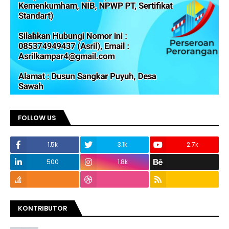
FOLLOW US
1.5k
3.1k
2.7k
500
1.8k
KONTRIBUTOR