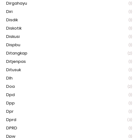
Dirgahayu
(1)
Diri
(1)
Disdik
(1)
Diskotik
(1)
Diskusi
(1)
Dispbu
(1)
Ditangkap
(2)
Ditjenpas
(1)
Ditusuk
(1)
Dlh
(1)
Doa
(2)
Dpd
(1)
Dpp
(1)
Dpr
(1)
Dprd
(3)
DPRD
(1)
Dpw
(1)