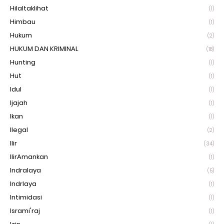
Hilaltaklihat
(1)
Himbau
(1)
Hukum
(2)
HUKUM DAN KRIMINAL
(18)
Hunting
(1)
Hut
(1)
Idul
(1)
Ijajah
(1)
Ikan
(1)
Ilegal
(2)
Ilir
(34)
IlirAmankan
(1)
Indralaya
(5)
Indrlaya
(1)
Intimidasi
(1)
Isrami'raj
(1)