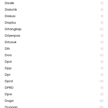
Disdik
(1)
Diskotik
(1)
Diskusi
(1)
Dispbu
(1)
Ditangkap
(2)
Ditjenpas
(1)
Ditusuk
(1)
Dlh
(1)
Doa
(2)
Dpd
(1)
Dpp
(1)
Dpr
(1)
Dprd
(3)
DPRD
(1)
Dpw
(1)
Duga
(6)
Dugaan
(17)