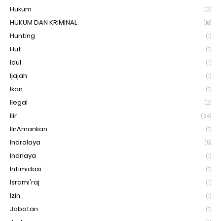
Hukum
(2)
HUKUM DAN KRIMINAL
(18)
Hunting
(1)
Hut
(1)
Idul
(1)
Ijajah
(1)
Ikan
(1)
Ilegal
(2)
Ilir
(34)
IlirAmankan
(1)
Indralaya
(5)
Indrlaya
(1)
Intimidasi
(1)
Isrami'raj
(1)
Izin
(1)
Jabatan
(1)